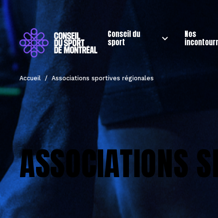
Conseil du
Nos
sport
incontour
Accueil
/
Associations sportives régionales
ASSOCIATIONS S