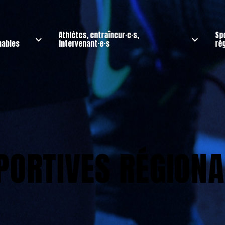
Athlètes, entraîneur·e·s,
Sp
nables
intervenant·e·s
ré
PORTIVES RÉGION