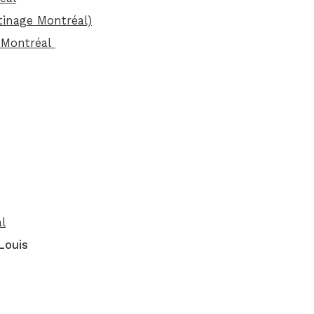
atinage Montréal)
e Montréal
l
Louis