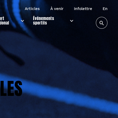
articles
à venir
infolettre
en
ort
Événements
gional
sportifs
ALES