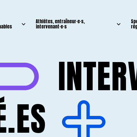
Athlètes, entraîneur·e·s,
Sp
nables
intervenant·e·s
ré
INTER
É.ES