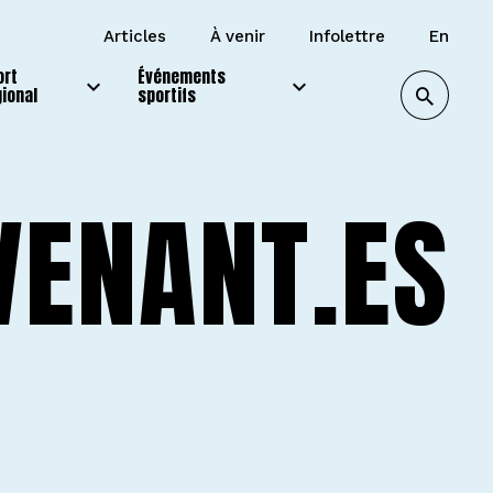
articles
à venir
infolettre
en
ort
Événements
gional
sportifs
VENANT.ES