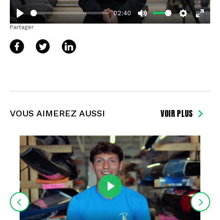
02:40
Play
Mute
Settings
Enter
Partager
fullsc
VOIR PLUS
VOUS AIMEREZ AUSSI
Play