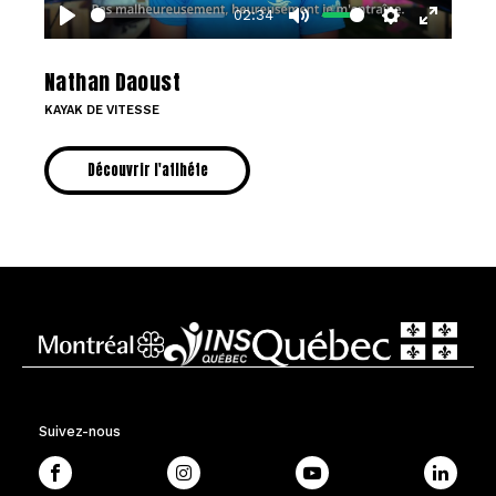
02:34
ter
Play
Mute
Settings
Enter
lscreen
fullscree
Nathan Daoust
KAYAK DE VITESSE
Découvrir l'atlhéte
Suivez-nous