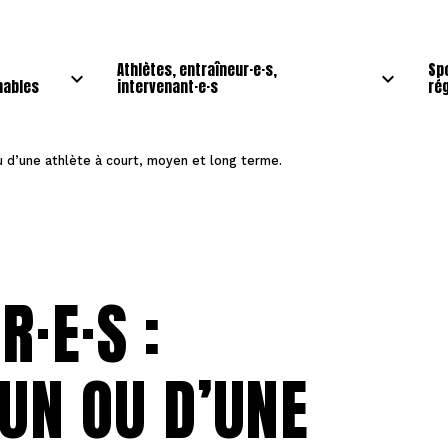
Athlètes, entraîneur·e·s,
Sp
nables
intervenant·e·s
ré
 ou d’une athlète à court, moyen et long terme.
·E·S :
’UN OU D’UNE