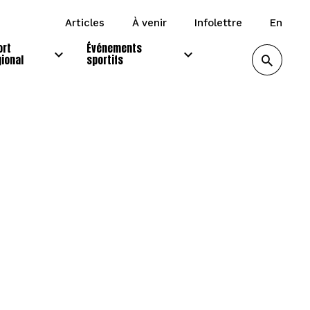
articles
à venir
infolettre
en
ort
Événements
gional
sportifs