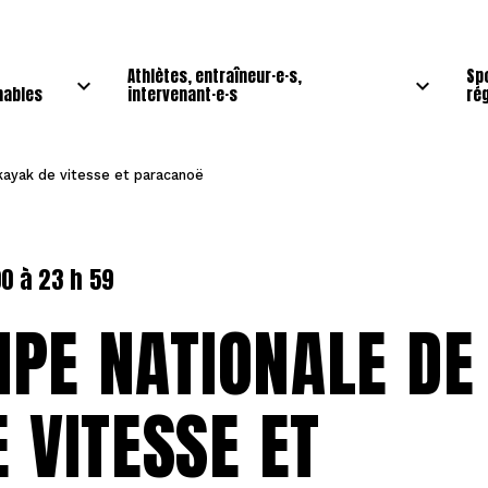
Athlètes, entraîneur·e·s,
Sp
nables
intervenant·e·s
ré
-kayak de vitesse et paracanoë
00 à 23 h 59
UIPE NATIONALE DE
 VITESSE ET