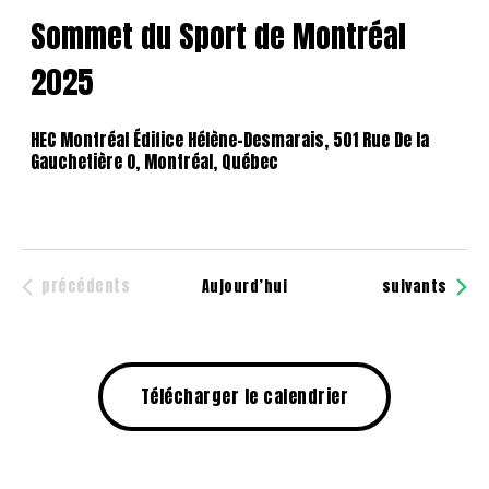
Sommet du Sport de Montréal
2025
HEC Montréal
Édifice Hélène-Desmarais, 501 Rue De la
Gauchetière O, Montréal, Québec
Événements
précédents
Événements
Aujourd’hui
suivants
Télécharger le calendrier