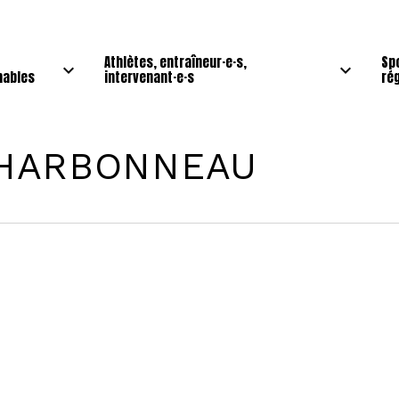
Athlètes, entraîneur·e·s,
Sp
nables
intervenant·e·s
ré
CHARBONNEAU