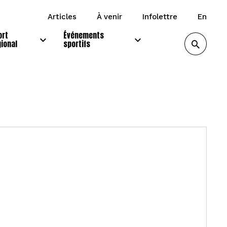
articles
à venir
infolettre
en
ort
Événements
gional
sportifs